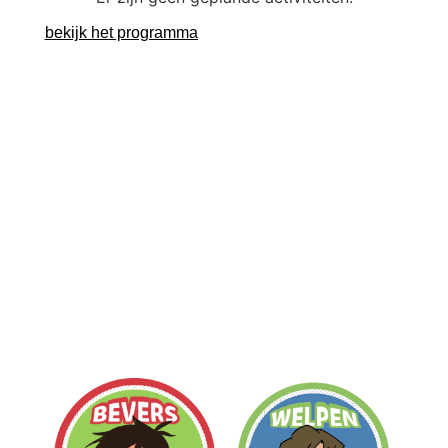
bekijk het programma
Ontdek onze speltakken
Bij Scouting Berghem hanteren we verschillende
leeftijdsgroepen, ook wel speltakken genoemd. Elke
speltak heeft z’n eigen programma, uniform en badges.
Bij Scouting Berghem hebben we de volgende
speltakken: