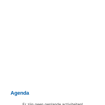
Vrijwilligers gezocht!
Ben jij een enthousiaste en daadkrachtige vrijwilliger, op
zoek naar een nieuwe uitdaging, waarbij je de
mogelijkheid krijgt om in Berghem betekenisvol te zijn
voor de ontwikkeling van kinderen? Dan zijn wij op zoek
naar jou!
meld je nu aan
Agenda
Er zijn geen geplande activiteiten!