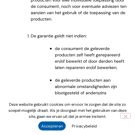
producten voor elke individuele toepassing door
de consument, noch voor eventuele adviezen ten
aanzien van het gebruik of de toepassing van de
producten.
De garantie geldt niet indien:
de consument de geleverde
producten zelf heeft gerepareerd
en/of bewerkt of door derden heeft
laten repareren en/of bewerken;
de geleverde producten aan
abnormale omstandigheden zijn
blootgesteld of anderszins
onzorgvuldig worden behandeld of in
Deze website gebruikt cookies om ervoor te zorgen dat de site zo
strijd zijn met de aanwijzingen van de
soepel mogelijk draait. Als je doorgaat met het gebruiken van deze
ondernemer en/of op de verpakking
site, gaan we ervan uit dat je ermee instemt.
behandeld zijn;
Accepteren
Privacybeleid
de ondeugdelijkheid geheel of